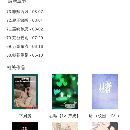
分寸想把握却发现并没有预想的那样把握得住。
最新章节
73.非赋西风 - 08-07
72.襄王懒醒 - 08-04
71.巫峡梦思 - 08-02
70.荒台云雨 - 07-20
69.万事东流 - 06-16
68.朝暮重见 - 06-13
相关作品
下厨房
吞咽【1v1产奶】
赌 （校园，1V1）