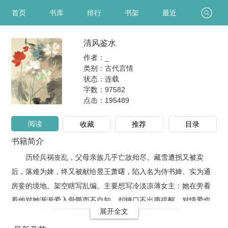
首页
书库
排行
书架
最近
清风鉴水
作者：_
类别：古代言情
状态：连载
字数：97582
点击：
195489
阅读
收藏
推荐
目录
书籍简介
历经兵祸丧乱，父母亲族几乎亡故殆尽。藏雪遭拐又被卖
后，落难为婢，终又被献给昱王萧曙，陷入名为侍书婢、实为通
房妾的境地。架空瞎写乱编。主要想写冷淡凉薄女主：她在旁看
着他对她渐渐爱入骨髓而不自知，却绝口不出声提醒。对情爱也
展开全文
好，他也好，她都不信任，也不稀罕。娇憨与柔弱是半真半假，