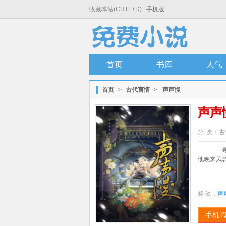
收藏本站(CRTL+D) |
手机版
首页
书库
人气
首页
>
古代言情
>
声声慢
声声
分 类：
古
寻寻
他晚来风急
标 签：
声
手机