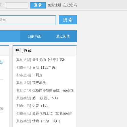
码：
免费注册
忘记密码
搜 索
我的书架
最近阅读
热门收藏
[其他类型]
天生尤物【快穿】高H
苏
[都市生活]
吞咽【1v1产奶】
[都市生活]
下厨房
[其他类型]
顶级暴徒
[其他类型]
优质肉棒攻略系统（np高辣
文）
[其他类型]
赌 （校园，1V1）
[都市生活]
迟音（1v1）
09
[都市生活]
黑莲花的上位（出轨np高h
虐男）
[其他类型]
情瘾（出轨，高H）