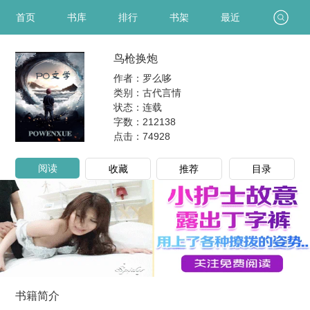
首页
书库
排行
书架
最近
鸟枪换炮
作者：罗么哆
类别：古代言情
状态：连载
字数：212138
点击：
74928
阅读
收藏
推荐
目录
书籍简介