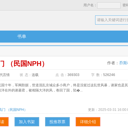
用户名：
密
书单
门 （民国NPH）
作者：
乔斯
代言情
状 态：
连载
点 击：
369303
字 数：
526246
十年，军阀割据，世道混乱京城众多小商户，终是没挺过这乱世风暴，谢家也是其
洋在外的谢菱君，被相隔大洋的风，卷回了国，陷�...
高门 （民国NPH）
更新：
2025-03-31 16:00:
阅读
加入书架
投推荐票
详细介绍