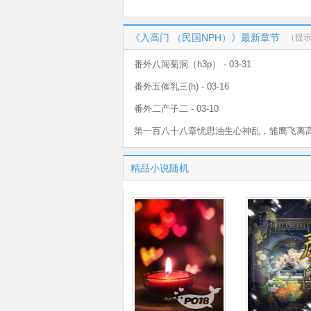
《入高门 （民国NPH）》最新章节
（提
番外八闯菊洞（h3p） - 03-31
番外五催乳三(h) - 03-16
番外二产子二 - 03-10
第一百八十八章忧思油生心神乱，雏鹰飞离高 - 
精品小说随机