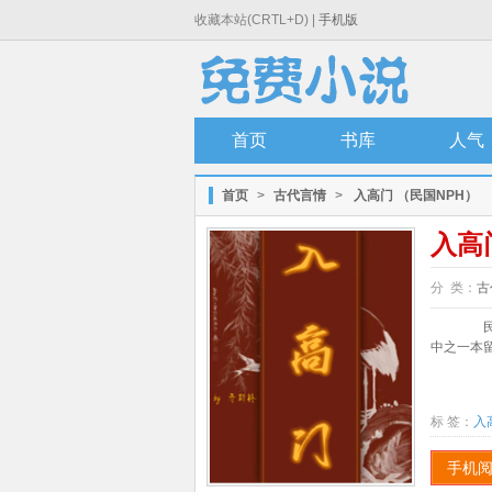
收藏本站(CRTL+D) |
手机版
首页
书库
人气
首页
>
古代言情
>
入高门 （民国NPH）
入高
分 类：
古
民国
中之一本留
标 签：
入
手机