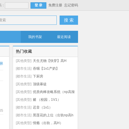
码：
免费注册
忘记密码
搜 索
我的书架
最近阅读
热门收藏
[其他类型]
天生尤物【快穿】高H
林
[都市生活]
吞咽【1v1产奶】
[都市生活]
下厨房
[其他类型]
顶级暴徒
[其他类型]
优质肉棒攻略系统（np高辣
文）
[其他类型]
赌 （校园，1V1）
[都市生活]
迟音（1v1）
05
[都市生活]
黑莲花的上位（出轨np高h
虐男）
[其他类型]
情瘾（出轨，高H）