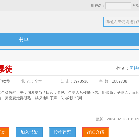
用户名：
密
书单
暴徒
作者：
周扶
他类型
状 态：
全本
点 击：
1978536
字 数：
1089738
炎热的下午，周夏夏放学回家，看见一个男人从楼梯下来。他很高，腿很长，而且
。周夏夏觉得眼熟，试探地叫了声：“小叔叔？”周...
更新：
2024-02-13 13:10:
阅读
加入书架
投推荐票
详细介绍