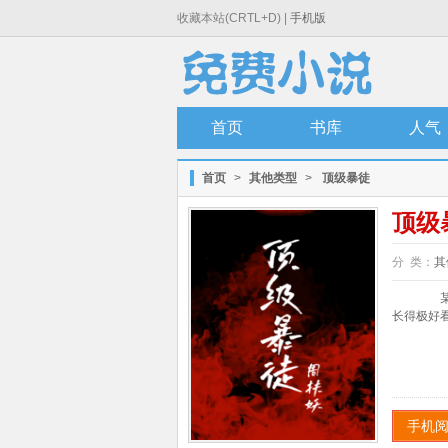
收藏本站(CRTL+D) |
手机版
首页
书库
人气
首页
>
其他类型
>
顶级暴徒
顶级
分 类：
其
某个
长得极好看
手机