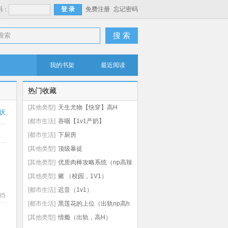
码：
免费注册
忘记密码
搜 索
我的书架
最近阅读
热门收藏
[其他类型]
天生尤物【快穿】高H
妖
[都市生活]
吞咽【1v1产奶】
[都市生活]
下厨房
[其他类型]
顶级暴徒
[其他类型]
优质肉棒攻略系统（np高辣
文）
[其他类型]
赌 （校园，1V1）
[都市生活]
迟音（1v1）
35
[都市生活]
黑莲花的上位（出轨np高h
虐男）
[其他类型]
情瘾（出轨，高H）