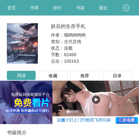
首页
书库
排行
书架
最近
妖后的生存手札
作者：哦哟哟哟哟
类别：古代言情
状态：连载
字数：82468
点击：
100163
阅读
收藏
推荐
目录
书籍简介