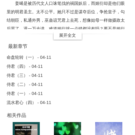
姜晞是被历代文人口诛笔伐的祸国妖后，而姬衍却是他们眼
里的明君圣主。太不公平。她只不过是谋夺后位，争抢皇子，勾
结朝臣，私通外男，巫蛊诅咒君上去死，想像姑母一样做摄政太
后罢了。退一万步讲，难道姬衍就一点错都没有吗？要不是姬衍
展开全文
总是宠着她这个妖后对她轻轻放过，她能蹦跶这么久吗？
最新章节
命盘轮转（一） - 04-11
侍君（四） - 04-11
侍君（三） - 04-11
侍君（二） - 04-11
侍君（一） - 04-11
流水君心（四） - 04-11
相关作品