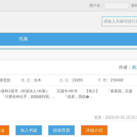
用户名：
密
书单
作者：
易
戏竞技
状 态：
全本
点 击：
19265
字 数：
150488
料×莫寻（吟游诗人×剑客） 沉凝辛×时寻 【简介】 「看着我，沉凝
「只要你伸出手，就能碰到我。」 「或者，我低�...
更新：
2023-05-22 15:22:
阅读
加入书架
投推荐票
详细介绍