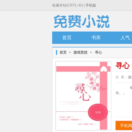
收藏本站(CRTL+D) |
手机版
首页
书库
人气
首页
>
游戏竞技
>
寻心
寻心
分 类：
游
辛香
辛。」 
手机