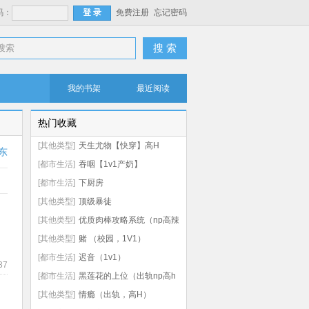
码：
免费注册
忘记密码
搜 索
我的书架
最近阅读
热门收藏
[其他类型]
天生尤物【快穿】高H
东
[都市生活]
吞咽【1v1产奶】
[都市生活]
下厨房
[其他类型]
顶级暴徒
[其他类型]
优质肉棒攻略系统（np高辣
文）
[其他类型]
赌 （校园，1V1）
[都市生活]
迟音（1v1）
37
[都市生活]
黑莲花的上位（出轨np高h
虐男）
[其他类型]
情瘾（出轨，高H）