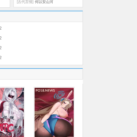
[古代言情]
何以安山河
2
2
2
2