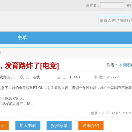
用户名：
密
书单
]
，发育路炸了[电竞]
作者：
木闻春
戏竞技
状 态：
连载
点 击：
10448
字 数：
209278
下世冠的电竞战队BTION，射手原地退役，青训一年没动静，就在全网唱衰不抱希
位18岁新人。
岁老人都行，我...
更新：
2026-02-07 15:07:
阅读
加入书架
投推荐票
详细介绍