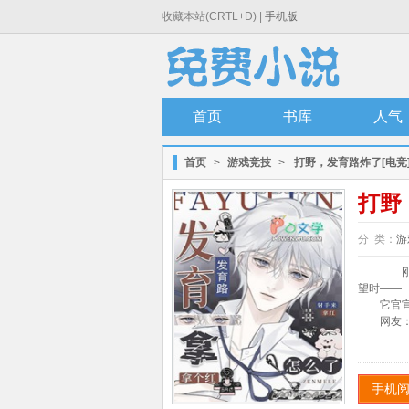
收藏本站(CRTL+D) |
手机版
首页
书库
人气
首页
>
游戏竞技
>
打野，发育路炸了[电竞
打野
分 类：
游
刚拿
望时——
它官宣一
网友：18
手机