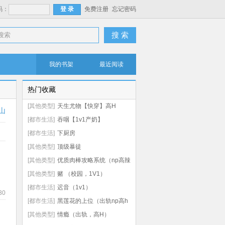
码：
免费注册
忘记密码
搜 索
我的书架
最近阅读
热门收藏
[其他类型]
天生尤物【快穿】高H
山
[都市生活]
吞咽【1v1产奶】
[都市生活]
下厨房
[其他类型]
顶级暴徒
[其他类型]
优质肉棒攻略系统（np高辣
文）
[其他类型]
赌 （校园，1V1）
[都市生活]
迟音（1v1）
30
[都市生活]
黑莲花的上位（出轨np高h
虐男）
[其他类型]
情瘾（出轨，高H）