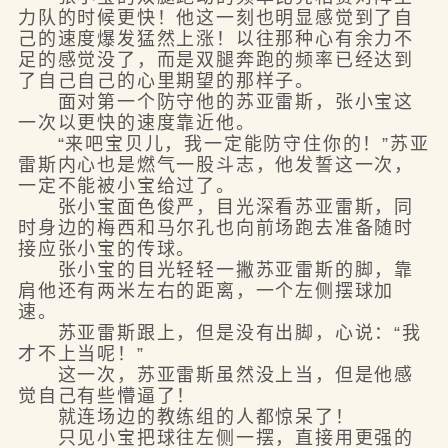
力队的时候更快！他这一刻也明显感觉到了自
己的速度爆发猛然上涨！以往那种心有余力不
足的感觉没了，而是双腿奔跑的频率已经达到
了自己自己的心里期望的那样子。
面对第一个防守他的苏亚雷斯，张小宝这
一次以更快的速度靠近他。
“来吧宝贝儿，我一定能防守住你的！”苏亚
雷斯内心也是燃气一股斗志，他发誓这一次，
一定不能被小宝给过了。
张小宝面色俊严，目光深看苏亚雷斯，同
时身边的梅西和马尔孔也向前场跑去准备随时
接应张小宝的传球。
张小宝的目光轻轻一撇苏亚雷斯的脚，靠
肩他还有两米左右的距离，一个左侧摆球加
速。
苏亚雷斯跟上，但是没有出脚，心说：“我
才不上当呢！”
这一次，苏亚雷斯虽然没上当，但是他感
觉自己有些懵逼了！
就连场边的教练组的人都惊呆了！
只见小宝把球往左侧一摆，直接用更强的