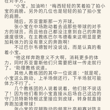
在对手方。
“小宝，加油哟！”梅西轻轻的笑着拍了拍小
宝的肩膀。另外的几位也是轻轻的拍了拍小宝
的肩膀。
随后，苏亚雷斯那一方开球。
张小宝在中场跑动着去追那些带球的对手
方的球员，而且他自己都没注意到自己的奔跑
速度很快，在主教练巴尔韦德看来这明显是更
加耗体力的没有意义的奔跑啊！
不过巴尔韦德暂时没说话，而是认真的看
着小宝。
“他这样奔跑意义不大啊，消耗更多的体
力，同时苏亚雷斯他们只需要把球一传走就行
了。”助理教练说道。
其他人教练团的其中一位说道：“就是呢，
小宝这么跑动，上半场倒还行，下半场就可能
体力不行了。”
几个教练团的人说着说着，他们就不说话
了！因为他们看到小宝直接从后场自己这边的
守门员特斯特根这里接应到皮球，转身就直接
奔跑加速带球！
张小宝的双腿跑动的频率比亮相赛对阵主