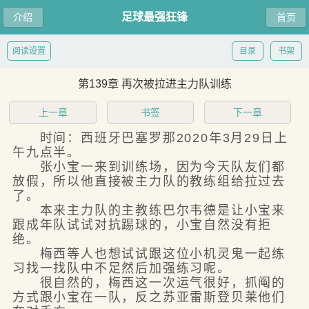
足球最强狂锋
介绍
首页
阅读设置
目录
书架
第139章 再次被拉进主力队训练
上一章
书签
下一章
时间：西班牙巴塞罗那2020年3月29日上
午九点半。
张小宝一来到训练场，因为今天队友们都
放假，所以他直接被主力队的教练组给拉过去
了。
本来主力队的主教练巴尔韦德是让小宝来
跟成年队试试对抗踢球的，小宝自然没有拒
绝。
梅西等人也想试试跟这位小机灵鬼一起练
习找一找队中不足然后加强练习呢。
很自然的，梅西这一次运气很好，抓阄的
方式跟小宝在一队，反之苏亚雷斯登贝莱他们