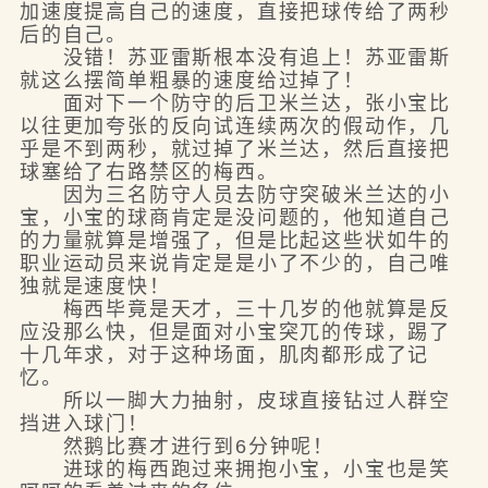
加速度提高自己的速度，直接把球传给了两秒
后的自己。
没错！苏亚雷斯根本没有追上！苏亚雷斯
就这么摆简单粗暴的速度给过掉了！
面对下一个防守的后卫米兰达，张小宝比
以往更加夸张的反向试连续两次的假动作，几
乎是不到两秒，就过掉了米兰达，然后直接把
球塞给了右路禁区的梅西。
因为三名防守人员去防守突破米兰达的小
宝，小宝的球商肯定是没问题的，他知道自己
的力量就算是增强了，但是比起这些状如牛的
职业运动员来说肯定是是小了不少的，自己唯
独就是速度快！
梅西毕竟是天才，三十几岁的他就算是反
应没那么快，但是面对小宝突兀的传球，踢了
十几年求，对于这种场面，肌肉都形成了记
忆。
所以一脚大力抽射，皮球直接钻过人群空
挡进入球门！
然鹅比赛才进行到6分钟呢！
进球的梅西跑过来拥抱小宝，小宝也是笑