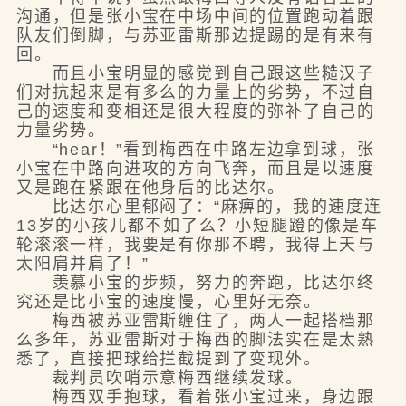
沟通，但是张小宝在中场中间的位置跑动着跟
队友们倒脚，与苏亚雷斯那边提踢的是有来有
回。
而且小宝明显的感觉到自己跟这些糙汉子
们对抗起来是有多么的力量上的劣势，不过自
己的速度和变相还是很大程度的弥补了自己的
力量劣势。
“hear！”看到梅西在中路左边拿到球，张
小宝在中路向进攻的方向飞奔，而且是以速度
又是跑在紧跟在他身后的比达尔。
比达尔心里郁闷了：“麻痹的，我的速度连
13岁的小孩儿都不如了么？小短腿蹬的像是车
轮滚滚一样，我要是有你那不聘，我得上天与
太阳肩并肩了！”
羡慕小宝的步频，努力的奔跑，比达尔终
究还是比小宝的速度慢，心里好无奈。
梅西被苏亚雷斯缠住了，两人一起搭档那
么多年，苏亚雷斯对于梅西的脚法实在是太熟
悉了，直接把球给拦截提到了变现外。
裁判员吹哨示意梅西继续发球。
梅西双手抱球，看着张小宝过来，身边跟