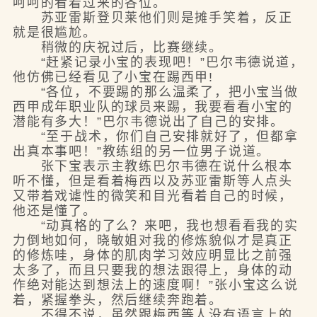
呵呵的看着过来的各位。
苏亚雷斯登贝莱他们则是摊手笑着，反正
就是很尴尬。
稍微的庆祝过后，比赛继续。
“赶紧记录小宝的表现吧！”巴尔韦德说道，
他仿佛已经看见了小宝在踢西甲!
“各位，不要踢的那么温柔了，把小宝当做
西甲成年职业队的球员来踢，我要看看小宝的
潜能有多大！”巴尔韦德说出了自己的安排。
“至于战术，你们自己安排就好了，但都拿
出真本事吧！”教练组的另一位男子说道。
张下宝表示主教练巴尔韦德在说什么根本
听不懂，但是看着梅西以及苏亚雷斯等人点头
又带着戏谑性的微笑和目光看着自己的时候，
他还是懂了。
“动真格的了么？来吧，我也想看看我的实
力倒地如何，晓敏姐对我的修炼貌似才是真正
的修炼哇，身体的肌肉学习效应明显比之前强
太多了，而且只要我的想法跟得上，身体的动
作绝对能达到想法上的速度啊！”张小宝这么说
着，紧握拳头，然后继续奔跑着。
不得不说，虽然跟梅西等人没有语言上的