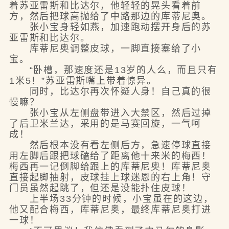
着苏亚雷斯和比达尔，他轻轻的晃头看着前
方，然后把球高抛给了中路那边的库蒂尼奥。
张小宝身轻如燕，加速跑动摆开身后的苏
亚雷斯和比达尔。
库蒂尼奥调整皮球，一脚直接塞给了小
宝。
“卧槽，那速度还是13岁的人么，而且只有
1米5！”苏亚雷斯嘴上带着惊异。
同时，比达尔再次怀疑人身！自己真的很
慢嘛？
张小宝从左侧盘带进入大禁区，然后过掉
了后卫米兰达，采用的是马赛回旋，一气呵
成！
然后根本没有看左侧后方，急速停球直接
用左脚后跟把球磕给了距离他十来米的梅西！
梅西再一记倒脚给跟上的库蒂尼奥！库蒂尼奥
直接起脚抽射，皮球挂上球迷恩的右上角！守
门员虽然起跳了，但还是没能扑住皮球！
上半场33分钟的时候，小宝虽在的这边，
他又配合梅西，库蒂尼奥，最终库蒂尼奥打进
一球！