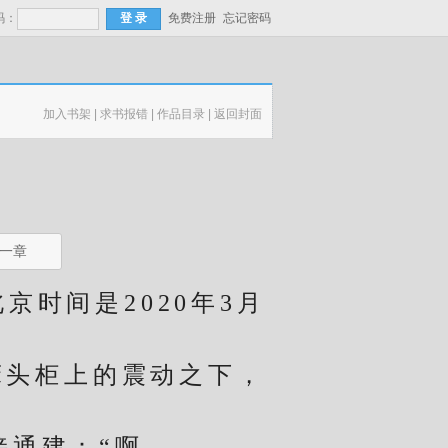
码：
免费注册
忘记密码
加入书架
|
求书报错
|
作品目录
|
返回封面
一章
京时间是2020年3月
头柜上的震动之下，
。
通建：“啊…………