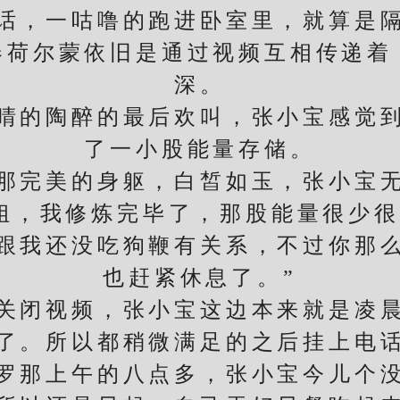
，一咕噜的跑进卧室里，就算是隔
春荷尔蒙依旧是通过视频互相传递着
深。
的陶醉的最后欢叫，张小宝感觉到
了一小股能量存储。
完美的身躯，白皙如玉，张小宝无
姐，我修炼完毕了，那股能量很少
跟我还没吃狗鞭有关系，不过你那
也赶紧休息了。”
闭视频，张小宝这边本来就是凌晨
了。所以都稍微满足的之后挂上电
那上午的八点多，张小宝今儿个没