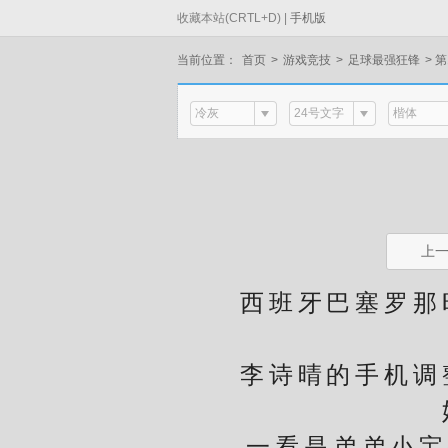
收藏本站(CRTL+D) |
手机版
当前位置：
首页
>
游戏竞技
>
足球最强狂锋
>
第
冷灰
24号文字
楷体
上
西班牙巴塞罗那时间是
李诗晴的手机调整
一看是弟弟小宝打