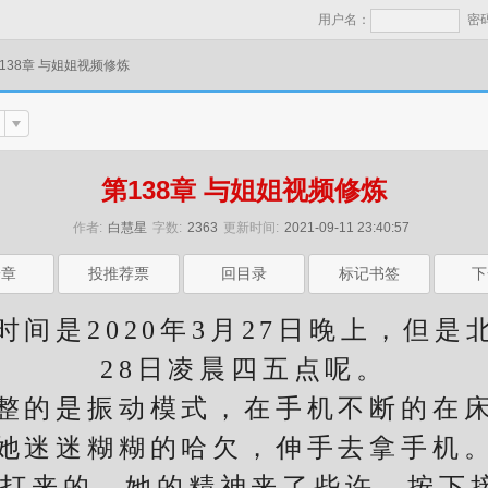
用户名：
密
138章 与姐姐视频修炼
第138章 与姐姐视频修炼
作者:
白慧星
字数:
2363
更新时间:
2021-09-11 23:40:57
一章
投推荐票
回目录
标记书签
下
2020年3月27日晚上，但是北
28日凌晨四五点呢。
的是振动模式，在手机不断的在床
她迷迷糊糊的哈欠，伸手去拿手机
来的，她的精神来了些许，按下接