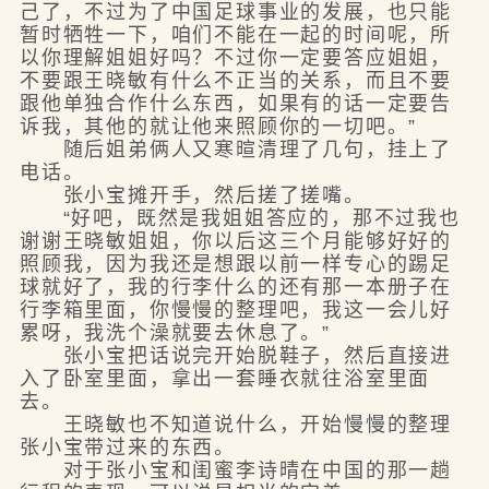
己了，不过为了中国足球事业的发展，也只能
暂时牺牲一下，咱们不能在一起的时间呢，所
以你理解姐姐好吗？不过你一定要答应姐姐，
不要跟王晓敏有什么不正当的关系，而且不要
跟他单独合作什么东西，如果有的话一定要告
诉我，其他的就让他来照顾你的一切吧。”
随后姐弟俩人又寒暄清理了几句，挂上了
电话。
张小宝摊开手，然后搓了搓嘴。
“好吧，既然是我姐姐答应的，那不过我也
谢谢王晓敏姐姐，你以后这三个月能够好好的
照顾我，因为我还是想跟以前一样专心的踢足
球就好了，我的行李什么的还有那一本册子在
行李箱里面，你慢慢的整理吧，我这一会儿好
累呀，我洗个澡就要去休息了。”
张小宝把话说完开始脱鞋子，然后直接进
入了卧室里面，拿出一套睡衣就往浴室里面
去。
王晓敏也不知道说什么，开始慢慢的整理
张小宝带过来的东西。
对于张小宝和闺蜜李诗晴在中国的那一趟