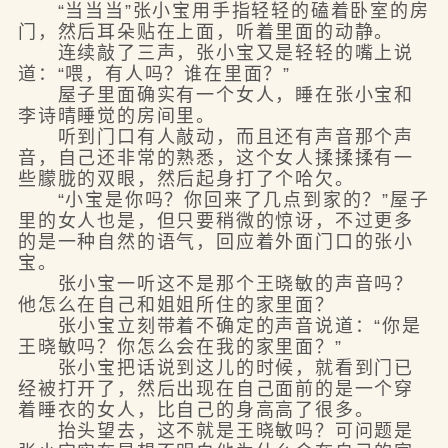
“当当当”张小宝用手指轻轻的磕着卧室的房
门，然后耳朵贴在上面，听着里面的动静。
连续敲了三声，张小宝又是轻轻的嘴上说
道：“喂，有人吗？谁在里面？”
屋子里面确实有一个女人，睡在张小宝和
李诗晴睡觉的房间里。
听到门口有人敲动，而且还有声音那个声
音，自己还非常的熟悉，这个女人揉揉揉有一
些朦胧的双眼，然后起身打了个哈欠。
“小宝是你吗？你回来了几点到家的？”屋子
里的女人也是，但只要稍微的惊讶，不过更多
的是一种自然的语气，回应着外面门口的张小
宝。
张小宝一听这不是那个王晓敏的声音吗？
他怎么在自己和姐姐所住的家里面？
张小宝立刻带着不确定的声音说道：“你是
王晓敏吗？你怎么会在我的家里面？”
张小宝把话说到这儿的时候，就看到门已
经被打开了，然后出现在自己面前的是一个穿
着睡衣的女人，比自己的身高高了很多。
抬头望去，这不就是王晓敏吗？可问题是