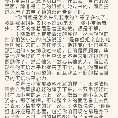
张小宝实在是想不明白他为什么会在自己的家
里面，除非是自己的姐姐让她过来的，而且把
进入屋子的电子锁的密码告诉了她。
“你到底是怎么来到我家的？等了多久了，
我跟我姐姐回去也不过10来天。”张小宝抬着
头，深深的皱着眉看着王晓敏，很是不解。
王晓敏脸上带着清淡的笑容，然后轻轻的
拍了拍张小宝的肩膀说道：“是你姐姐亲自打电
话叫我过来的，就在昨天，他还专门让巴塞罗
那那边的人安排我过来呢，目的是照顾你，毕
竟他这后续的三个月应该是不会来到这边亲自
照顾你了，然后他又不放心其他的人，而且我
现在的英语水平也提高了不少，做你的简单的
翻译还是没有问题的，而且我会不断的提高自
己的英语水平能力。”
看着张小宝那疑惑不解的样子，王晓敏解
释完之后直接轻轻的蹲了下来，一双手轻轻地
搭在张小宝的肩膀上，然后做出一副小女人的
姿态，嘟了嘟嘴，不过整个人的面色看上去倒
是表示心情非常的好，然后王晓敏说道：“你姐
姐也好还是我也罢，包括你咱们现在都是身不
由己呀，不过一切的目的都是为了足球事业，