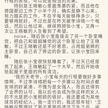
行程的表现，可以说是相当的完美。
特别是王晓敏心里面羡慕的紧，而且他在
德国那边工作了小半个月，确实是静下心来，
努力踏实的工作，不在乎每天能够挣多少，只
要够用就好，不过也是在昨天被李诗晴一个电
话，然后让他过来，继续照顾张小宝，又再一
次让王晓敏的人生看到了希望。
noise，随后张小宝直接去了另一个卧室睡
觉，把自己和姐姐睡觉的这个卧室让给了王晓
敏，不过王晓敏还是不好意思，占用姐弟俩的
主卧室，自己去了旁边的卧室，让张小宝回来
睡。
随后张小宝很快就睡着了，不过天已经是
亮了起来，王晓敏起了一个大早，然后开始收
拾起屋子里面的所有清洁。
“我的天老爷，小宝每天的行程要做好多事
情啊，不过李诗晴把每一个步骤以及时间点都
安排的好紧凑，不愧为是女强人，而且还得到
了业界的认可，我以后也会成为你这样的女人
的不光是把小宝照顾的很好，我还要成为其他
球员的经纪人，我一定行的，我还很年轻！”王
晓敏在整理好了屋子里面的清洁卫生之后，闲