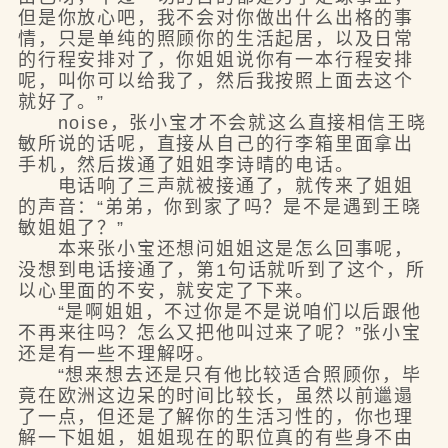
但是你放心吧，我不会对你做出什么出格的事
情，只是单纯的照顾你的生活起居，以及日常
的行程安排对了，你姐姐说你有一本行程安排
呢，叫你可以给我了，然后我按照上面去这个
就好了。”
noise，张小宝才不会就这么直接相信王晓
敏所说的话呢，直接从自己的行李箱里面拿出
手机，然后拨通了姐姐李诗晴的电话。
电话响了三声就被接通了，就传来了姐姐
的声音：“弟弟，你到家了吗？是不是遇到王晓
敏姐姐了？”
本来张小宝还想问姐姐这是怎么回事呢，
没想到电话接通了，第1句话就听到了这个，所
以心里面的不安，就安定了下来。
“是啊姐姐，不过你是不是说咱们以后跟他
不再来往吗？怎么又把他叫过来了呢？”张小宝
还是有一些不理解呀。
“想来想去还是只有他比较适合照顾你，毕
竟在欧洲这边呆的时间比较长，虽然以前邋遢
了一点，但还是了解你的生活习性的，你也理
解一下姐姐，姐姐现在的职位真的有些身不由