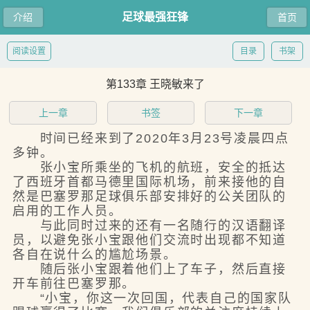
足球最强狂锋
介绍
首页
阅读设置
目录
书架
第133章 王晓敏来了
上一章
书签
下一章
时间已经来到了2020年3月23号凌晨四点
多钟。
张小宝所乘坐的飞机的航班，安全的抵达
了西班牙首都马德里国际机场，前来接他的自
然是巴塞罗那足球俱乐部安排好的公关团队的
启用的工作人员。
与此同时过来的还有一名随行的汉语翻译
员，以避免张小宝跟他们交流时出现都不知道
各自在说什么的尴尬场景。
随后张小宝跟着他们上了车子，然后直接
开车前往巴塞罗那。
“小宝，你这一次回国，代表自己的国家队