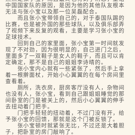
中国国家队的原因，是因为他的其他队友根本
无法与张小宝以及那一位吴磊配合。
而且张小宝带领自己的，对于泰国队踢的
比赛，也是被外国的那些球队，以及俱乐部弄
了视频下来反复的观看，主要是学习张小宝的
足球技术。
回到自己的家里面，张小宝第一时间就发
现了不对劲，因为很明显的，自己进门之后，
里面多了一双鞋子是女人的鞋子，而且可以肯
定确定，那不是自己的姐姐李诗晴的。
张小宝内心就有一些紧张了，然后手上拿
着一根擀面杖，开始小心翼翼的在每个房间里
查看着。
厕所，洗衣房，厨房客厅没有人，杂物间
也没有人，张小宝，看到自己跟姐姐睡觉的那
间卧室的门是被关上的，然后小心翼翼的伸手
去扭动着门把手。
门把手轻轻的扭动着，不过门没有开，给
予张小宝的回馈，那就是这个门被反锁了。
张小宝顿时就紧张无比，不过还是大着胆
子，把卧室的房门敲响了。