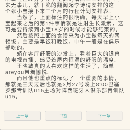
来无事儿，就干脆的翻阅起李诗晴安排的这一
个张小宝接下来三个月的行程计划安排表。
当然了，上面标注的很明确，每天早上小
宝起来之后的第1件事情就是注射生长激素，这
可是要持续到小宝18岁的时候才能够结束的。
然后按照上面的食谱来为小宝做每天的两
顿饭，主要是早饭和晚饭，中午一般是在俱乐
部吃的。
躺在客厅舒服的沙发上，看着巨大的银幕
的电视直播，感受着屋内恒温的舒服的温度。
王晓敏真的太喜欢这样的生活了，简单
areyou带着愉悦。
而且他也重点的标记了一个重要的事情，
那就是三天过后也就是3月27号晚上8:00巴塞
罗那青训队u15主场对阵西班牙人俱乐部青训队
u15。
上一章
书签
下一章