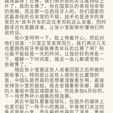
踢球赢得了比赛，我们俱乐部的关注度持续上
升了，真的太棒了。你在国家队的表现也非常
的抢眼，而且那一位西班牙人的，你们国家的
武磊表现的也非常的不错，技术也是进步的非
常的大”其中开车的这位老司机这么说着，同时
翻译员也是翻译者，让张小宝能够听懂他们所
说的话。
张小宝呵呵一下，脸上带着开心，然后对
他们说道：“只是正常发挥而已，我们再过几天
也要踢西班牙甲级联赛青年队的比赛了吧？所
以能不能给我一天的时间，让我好好的休息一
下，缓解一下时间差，我这一会儿都感觉有一
些疲惫了。”
随后张小宝跟这些人说着回国之后所做的
那些事儿，特别是让这些人感到无比震惊的
是，中国队居然真的是想要涅磐重生啊，直接
安排张小宝的姐姐，我去坐镇重新张娜，踢球
的人重组中国足球国家队，然后参加6月份的，
下一场世界杯小组赛的预选赛。
其实中国队要重组球队，在国外的媒体上
也是引起了一阵不小的轰动，毕竟他们关注的
焦点是张小宝，而且最终也得到了消息，重组